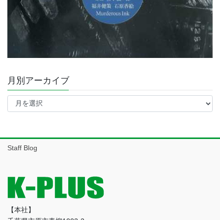
月別アーカイブ
月
別
ア
ー
カ
イ
Staff Blog
ブ
【本社】