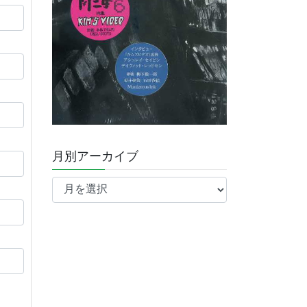
月別アーカイブ
月
別
ア
ー
カ
イ
ブ