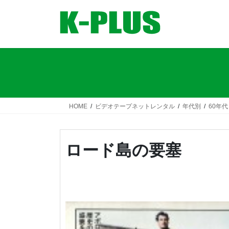
コ
ナ
ン
ビ
テ
ゲ
ン
ー
ツ
シ
へ
ョ
ス
ン
キ
に
ッ
移
HOME
ビデオテープネットレンタル
年代別
60年代
プ
動
ロード島の要塞