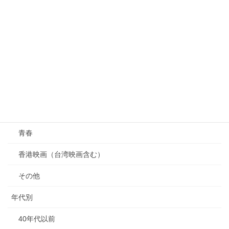
エロティック
サスペンス
コメディ
戦争
西部劇
ラブストーリー
青春
香港映画（台湾映画含む）
その他
年代別
40年代以前