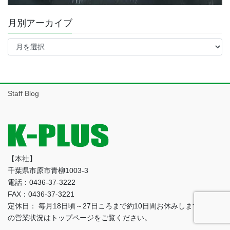
月別アーカイブ
月
別
ア
ー
カ
イ
Staff Blog
ブ
【本社】
千葉県市原市青柳1003-3
電話：0436-37-3222
FAX：0436-37-3221
定休日： 毎月18日頃～27日ころまで約10日間お休みします。最新
の営業状況はトップページをご覧ください。