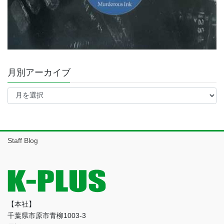
月別アーカイブ
月
別
ア
ー
カ
イ
Staff Blog
ブ
【本社】
千葉県市原市青柳1003-3