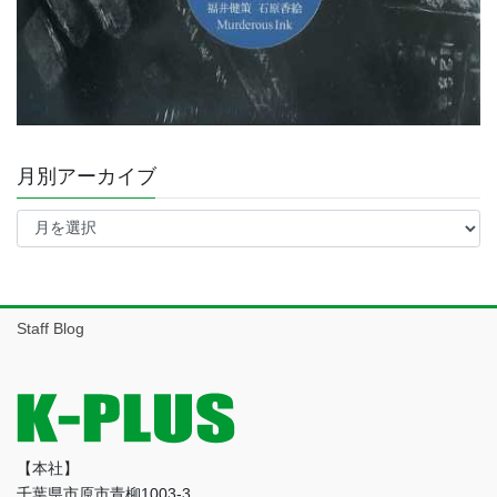
月別アーカイブ
月
別
ア
ー
カ
イ
Staff Blog
ブ
【本社】
千葉県市原市青柳1003-3