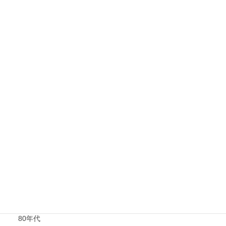
青春
香港映画（台湾映画含む）
その他
年代別
40年代以前
50年代
60年代
70年代
80年代