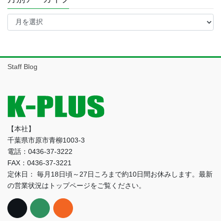
月
別
ア
ー
カ
イ
Staff Blog
ブ
【本社】
千葉県市原市青柳1003-3
電話：0436-37-3222
FAX：0436-37-3221
定休日： 毎月18日頃～27日ころまで約10日間お休みします。最新
の営業状況はトップページをご覧ください。