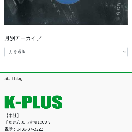
月別アーカイブ
月
別
ア
ー
カ
イ
Staff Blog
ブ
【本社】
千葉県市原市青柳1003-3
電話：0436-37-3222