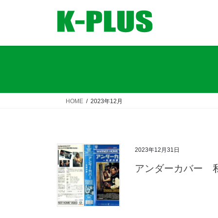
コ
ナ
ン
ビ
テ
ゲ
ン
ー
ツ
シ
へ
ョ
ス
ン
キ
に
ッ
移
HOME
2023年12月
プ
動
2023年12月31日
アンダーカバー 