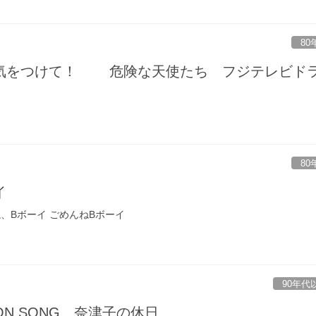
80
気をつけて！ 危険な天使たち フジテレビド
80
イ
、Bボーイ ごめんねBボーイ
90年代
ON SONG 奈津子の休日