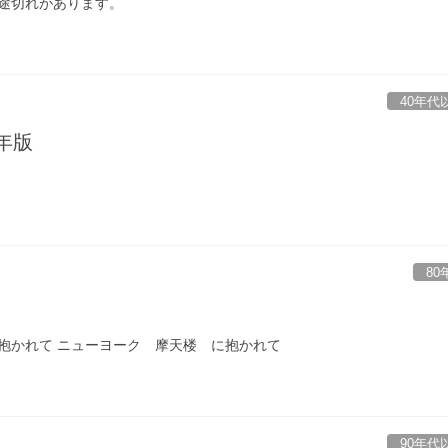
途切れがあります。
40年代
年版
80
抱かれて ニューヨーク 摩天楼 に抱かれて
90年代