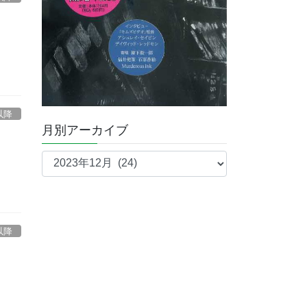
以降
月別アーカイブ
月
別
ア
ー
カ
以降
イ
ブ