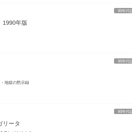
90年代
1990年版
90年代
真・地獄の黙示録
90年代
ガリータ