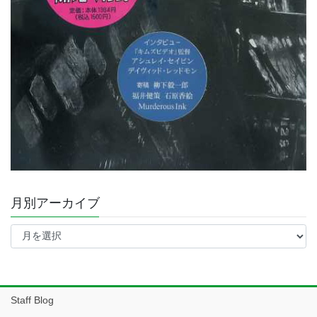
月別アーカイブ
月
別
ア
ー
カ
イ
Staff Blog
ブ