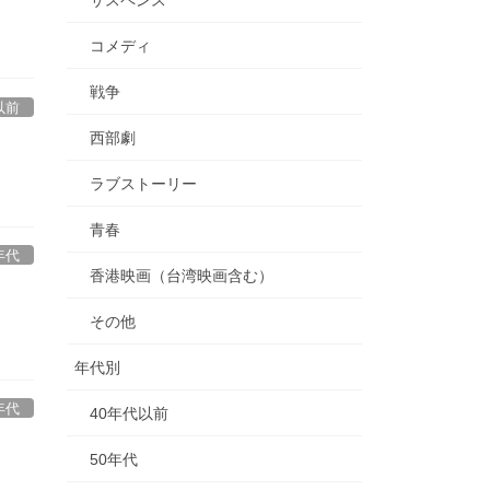
コメディ
戦争
以前
西部劇
ラブストーリー
青春
年代
香港映画（台湾映画含む）
その他
年代別
年代
40年代以前
ス
50年代