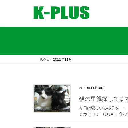
コ
ナ
ン
ビ
テ
ゲ
ン
ー
ツ
シ
へ
ョ
ス
ン
キ
に
ッ
移
HOME
2011年11月
プ
動
2011年11月30日
猫の里親探してま
今日は寝ている様子を ・・
じカッコで (≧ε≦● ) 