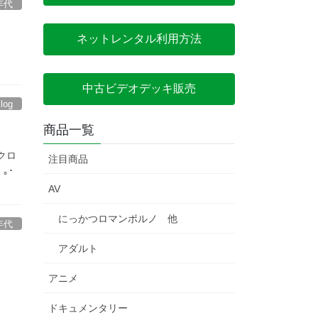
年代
ネットレンタル利用方法
中古ビデオデッキ販売
Blog
商品一覧
クロ
注目商品
｡･
AV
にっかつロマンポルノ 他
年代
アダルト
アニメ
ドキュメンタリー