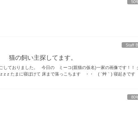
50
Staff 
！ 猫の飼い主探してます。
ごしておりました。 今日の ミーコ(親猫の仮名)一家の画像です！！ 
 z z たまに寝ぼけて 床まで落っこちます ・・ ( ´艸｀) 寝起きです 
80