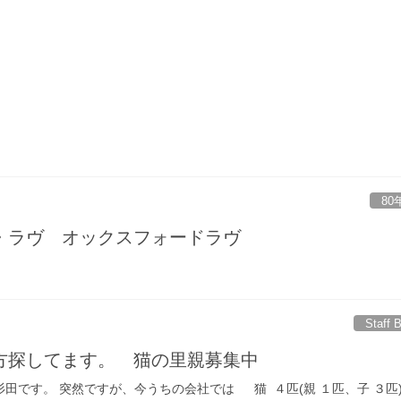
80
・ラヴ オックスフォードラヴ
Staff 
方探してます。 猫の里親募集中
 杉田です。 突然ですが、今うちの会社では 猫 ４匹(親 １匹、子 ３匹)