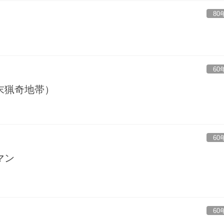
80
60
末猟奇地帯）
60
マン
60