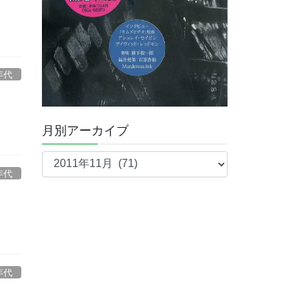
年代
月別アーカイブ
月
別
年代
ア
ー
カ
イ
ブ
年代