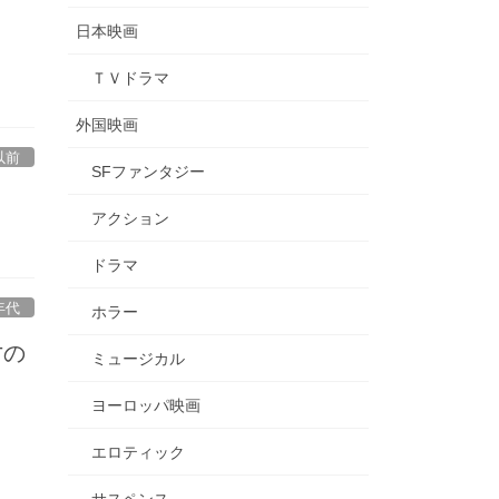
日本映画
ＴＶドラマ
外国映画
以前
SFファンタジー
アクション
ドラマ
年代
ホラー
才の
ミュージカル
ヨーロッパ映画
エロティック
サスペンス