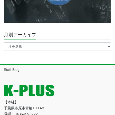
月別アーカイブ
月
別
ア
ー
カ
イ
Staff Blog
ブ
【本社】
千葉県市原市青柳1003-3
電話：0436-37-3222