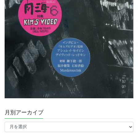
月別アーカイブ
月
別
ア