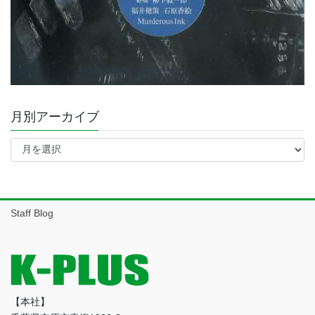
月別アーカイブ
月
別
ア
ー
カ
イ
Staff Blog
ブ
【本社】