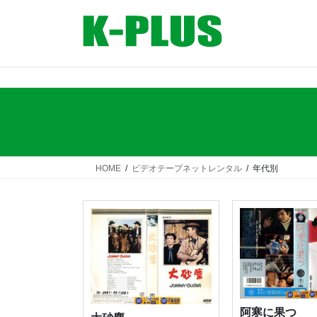
コ
ナ
ン
ビ
テ
ゲ
ン
ー
ツ
シ
へ
ョ
ス
ン
キ
に
ッ
移
プ
動
HOME
ビデオテープネットレンタル
年代別
阿寒に果つ