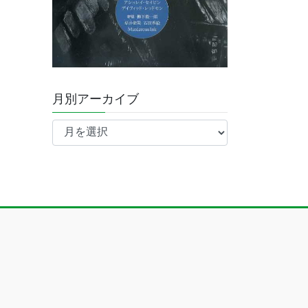
月別アーカイブ
月
別
ア
ー
カ
イ
ブ