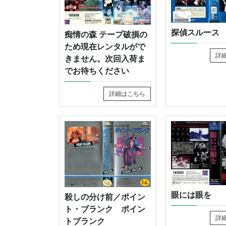
探偵スルース
痴情の森 テープ破損の
ため現在レンタルがで
詳
きません。次回入荷ま
でお待ちください
詳細はこちら
眼には眼を
殺しの分け前／ポイン
ト・ブランク ポイン
詳
トブランク