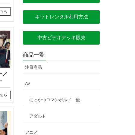
ちら
ネットレンタル利用方法
中古ビデオデッキ販売
商品一覧
注目商品
ー／
ィー
AV
ちら
にっかつロマンポルノ 他
アダルト
アニメ