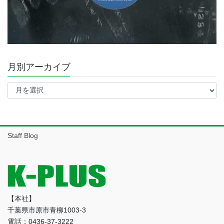
月別アーカイブ
月
別
ア
ー
カ
イ
Staff Blog
ブ
【本社】
千葉県市原市青柳1003-3
電話：0436-37-3222