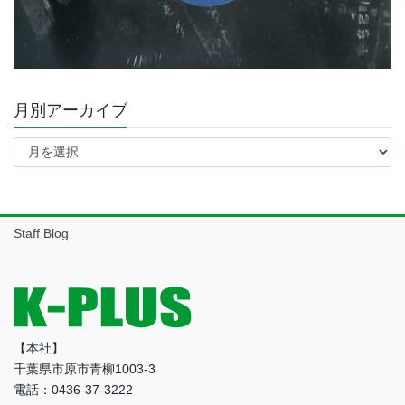
月別アーカイブ
月
別
ア
ー
カ
イ
Staff Blog
ブ
【本社】
千葉県市原市青柳1003-3
電話：0436-37-3222