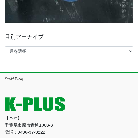
月別アーカイブ
月
別
ア
ー
カ
イ
Staff Blog
ブ
【本社】
千葉県市原市青柳1003-3
電話：0436-37-3222