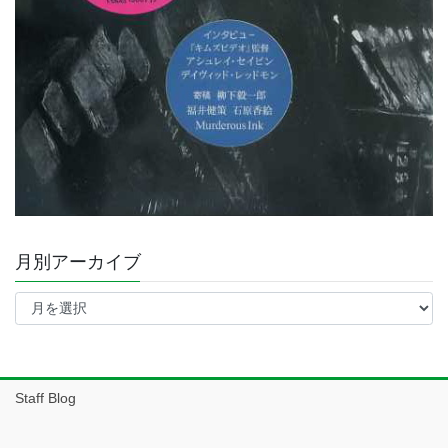
月別アーカイブ
月
別
ア
ー
カ
イ
Staff Blog
ブ