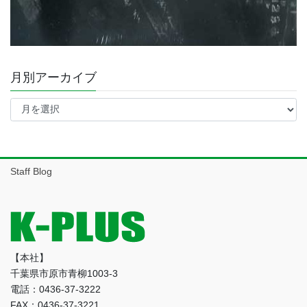
月別アーカイブ
月
別
ア
ー
カ
イ
Staff Blog
ブ
【本社】
千葉県市原市青柳1003-3
電話：0436-37-3222
FAX：0436-37-3221