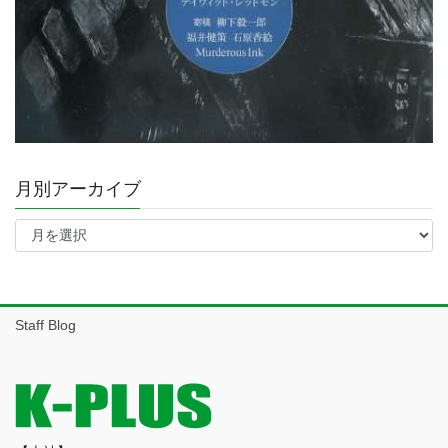
月別アーカイブ
月
別
ア
ー
カ
イ
Staff Blog
ブ