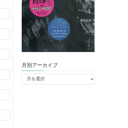
月別アーカイブ
月
別
ア
ー
カ
イ
ブ