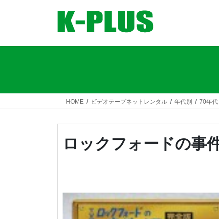
コ
ナ
ン
ビ
テ
ゲ
ン
ー
ツ
シ
へ
ョ
ス
ン
キ
に
ッ
移
HOME
ビデオテープネットレンタル
年代別
70年代
プ
動
ロックフォードの事