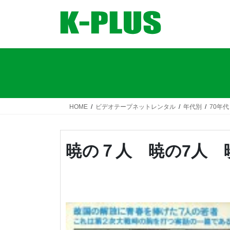
コ
ナ
ン
ビ
テ
ゲ
ン
ー
ツ
シ
へ
ョ
ス
ン
キ
に
ッ
移
HOME
ビデオテープネットレンタル
年代別
70年代
プ
動
暁の７人 暁の7人 