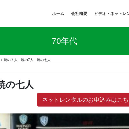
ホーム
会社概要
ビデオ・ネットレ
70年代
暁の７人 暁の7人 暁の七人
暁の七人
ネットレンタルのお申込みはこち