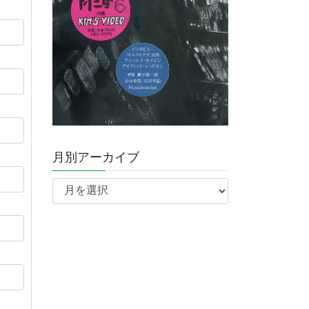
月別アーカイブ
月
別
ア
ー
カ
イ
ブ