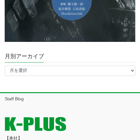
月別アーカイブ
月
別
ア
ー
カ
イ
Staff Blog
ブ
【本社】