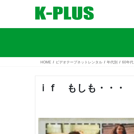
コ
ナ
ン
ビ
テ
ゲ
ン
ー
ツ
シ
へ
ョ
ス
ン
キ
に
ッ
移
HOME
ビデオテープネットレンタル
年代別
60年代
プ
動
ｉｆ もしも・・・ 