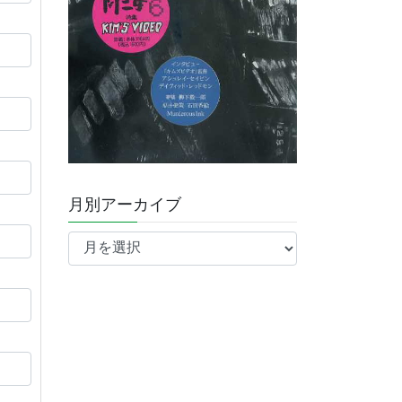
月別アーカイブ
月
別
ア
ー
カ
イ
ブ