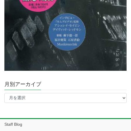
月別アーカイブ
月
別
ア
ー
カ
イ
Staff Blog
ブ