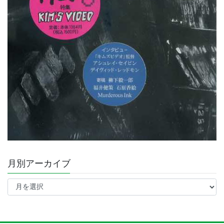
月別アーカイブ
月
別
ア
ー
カ