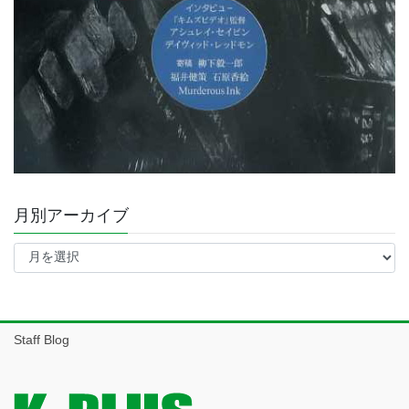
月別アーカイブ
月
別
ア
ー
カ
イ
Staff Blog
ブ