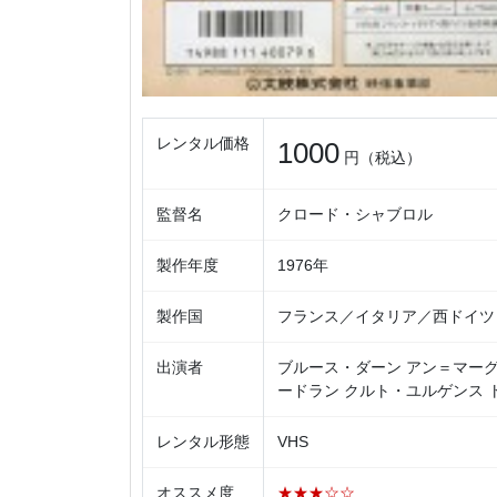
レンタル価格
1000
円（税込）
監督名
クロード・シャブロル
製作年度
1976年
製作国
フランス／イタリア／西ドイツ
出演者
ブルース・ダーン アン＝マーグ
ードラン クルト・ユルゲンス 
レンタル形態
VHS
オススメ度
★★★☆☆