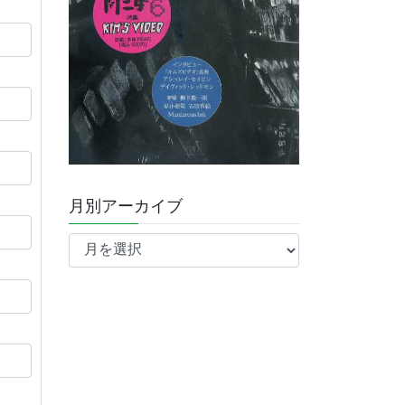
月別アーカイブ
月
別
ア
ー
カ
イ
ブ