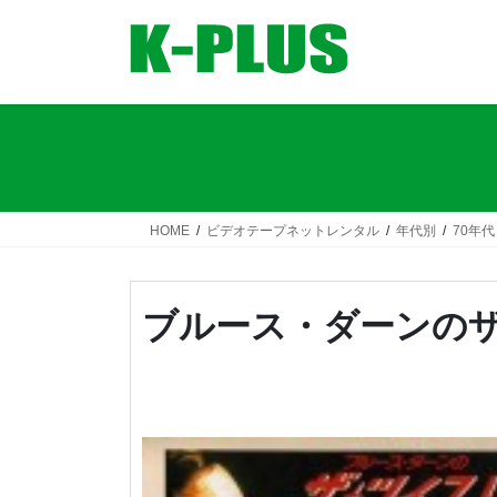
コ
ナ
ン
ビ
テ
ゲ
ン
ー
ツ
シ
へ
ョ
ス
ン
キ
に
ッ
移
HOME
ビデオテープネットレンタル
年代別
70年代
プ
動
ブルース・ダーンの