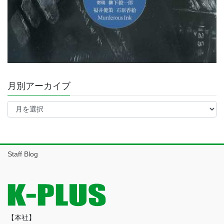
月別アーカイブ
月
別
ア
ー
カ
イ
Staff Blog
ブ
【本社】