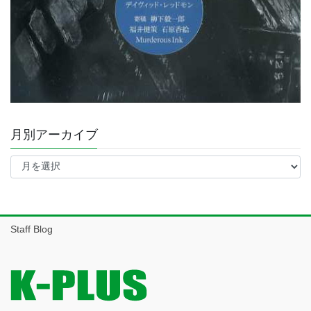
月別アーカイブ
月
別
ア
ー
カ
イ
Staff Blog
ブ