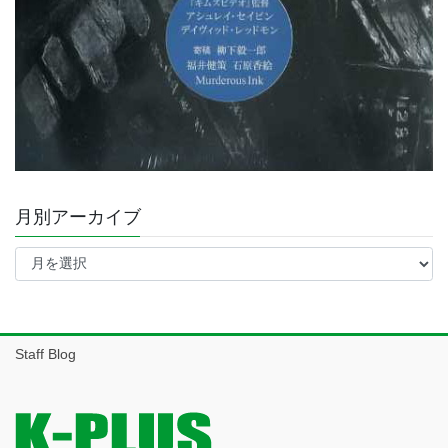
月別アーカイブ
月
別
ア
ー
カ
イ
Staff Blog
ブ