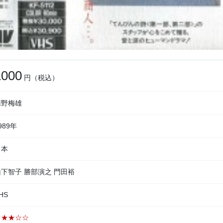
1000
円（税込）
南野梅雄
989年
日本
山下智子 勝部演之 門田裕
HS
★★★☆☆