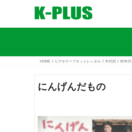
コ
ナ
ン
ビ
テ
ゲ
ン
ー
ツ
シ
へ
ョ
ス
ン
キ
に
ッ
移
HOME
ビデオテープネットレンタル
年代別
80年代
プ
動
にんげんだもの