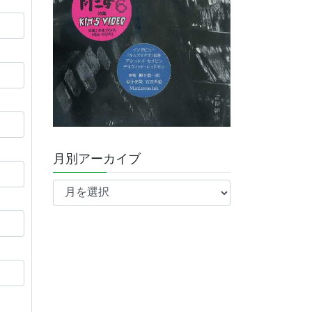
月別アーカイブ
月
別
ア
ー
カ
イ
ブ