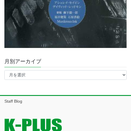
月別アーカイブ
月
別
ア
ー
カ
イ
Staff Blog
ブ