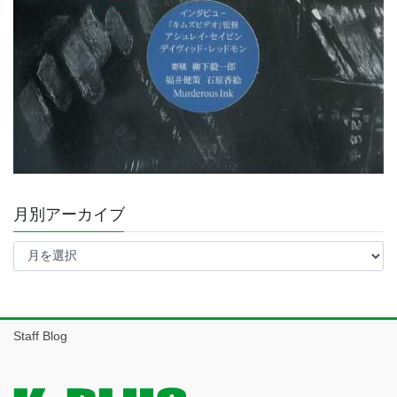
月別アーカイブ
月
別
ア
ー
カ
イ
Staff Blog
ブ