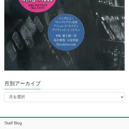
月別アーカイブ
月
別
ア
ー
カ
イ
Staff Blog
ブ