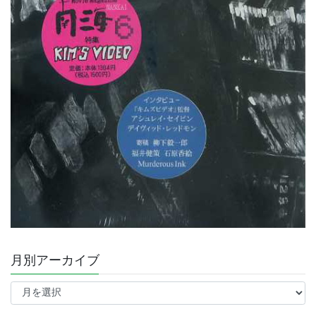
月別アーカイブ
月
別
ア