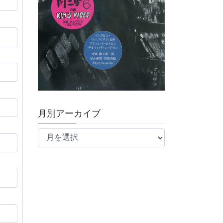
月別アーカイブ
月
別
ア
ー
カ
イ
ブ