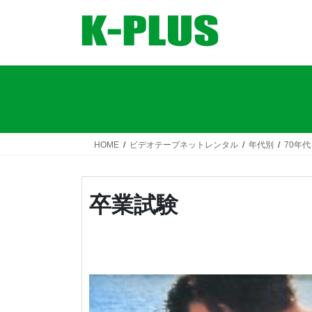
コ
ナ
ン
ビ
テ
ゲ
ン
ー
ツ
シ
へ
ョ
ス
ン
キ
に
ッ
移
HOME
ビデオテープネットレンタル
年代別
70年代
プ
動
卒業試験