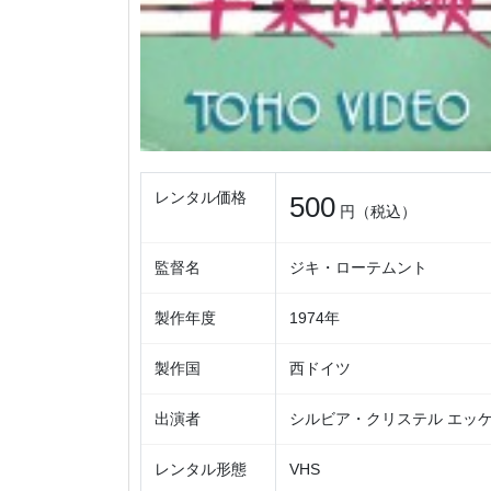
レンタル価格
500
円（税込）
監督名
ジキ・ローテムント
製作年度
1974年
製作国
西ドイツ
出演者
シルビア・クリステル エッ
レンタル形態
VHS