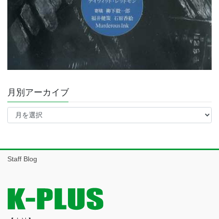
月別アーカイブ
月
別
ア
ー
カ
イ
Staff Blog
ブ