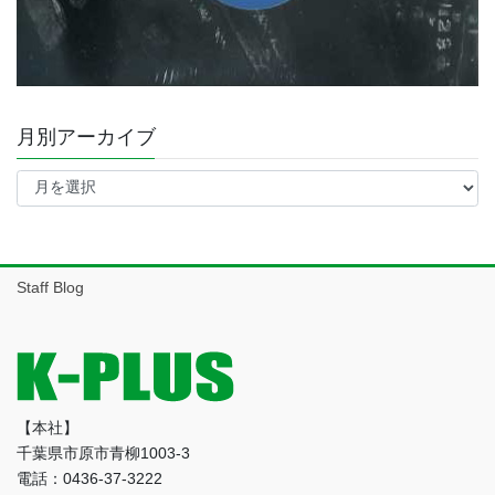
月別アーカイブ
月
別
ア
ー
カ
イ
Staff Blog
ブ
【本社】
千葉県市原市青柳1003-3
電話：0436-37-3222