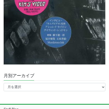
月別アーカイブ
月
別
ア
ー
カ
イ
Staff Blog