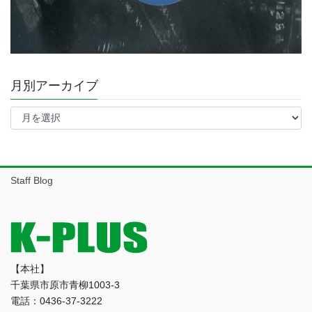
月別アーカイブ
月
別
ア
ー
カ
イ
Staff Blog
ブ
【本社】
千葉県市原市青柳1003-3
電話：0436-37-3222