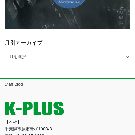
月別アーカイブ
月
別
ア
ー
カ
イ
Staff Blog
ブ
【本社】
千葉県市原市青柳1003-3