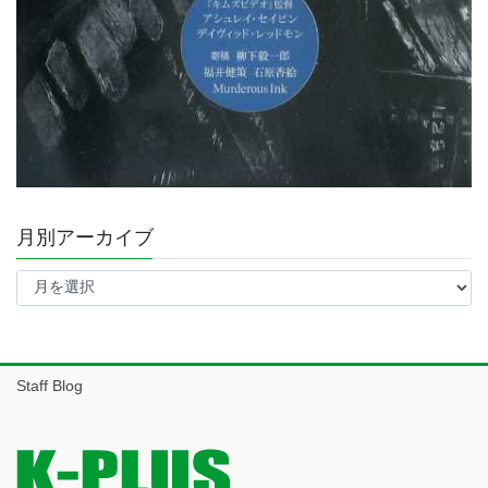
月別アーカイブ
月
別
ア
ー
カ
イ
Staff Blog
ブ