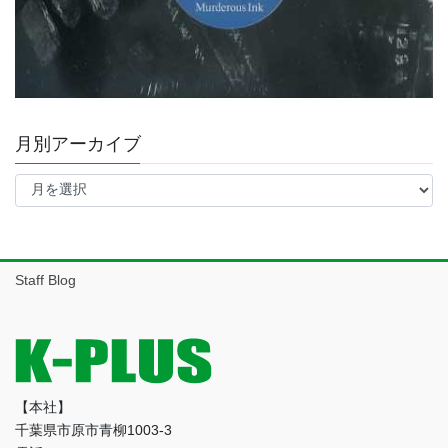
月別アーカイブ
月
別
ア
ー
カ
イ
Staff Blog
ブ
【本社】
千葉県市原市青柳1003-3