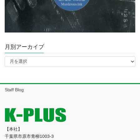
月別アーカイブ
月
別
ア
ー
カ
イ
Staff Blog
ブ
【本社】
千葉県市原市青柳1003-3