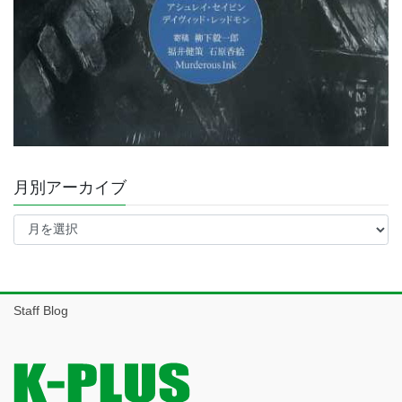
月別アーカイブ
月
別
ア
ー
カ
イ
Staff Blog
ブ