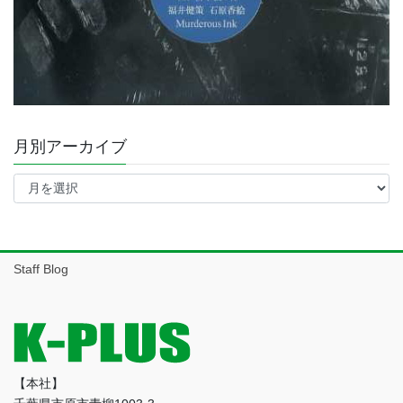
月別アーカイブ
月
別
ア
ー
カ
イ
Staff Blog
ブ
【本社】