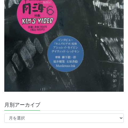
月別アーカイブ
月
別
ア