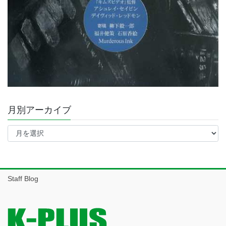
月別アーカイブ
月
別
ア
ー
カ
イ
Staff Blog
ブ