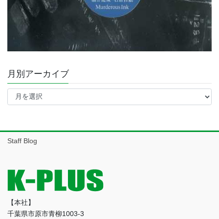
月別アーカイブ
月
別
ア
ー
カ
イ
Staff Blog
ブ
【本社】
千葉県市原市青柳1003-3